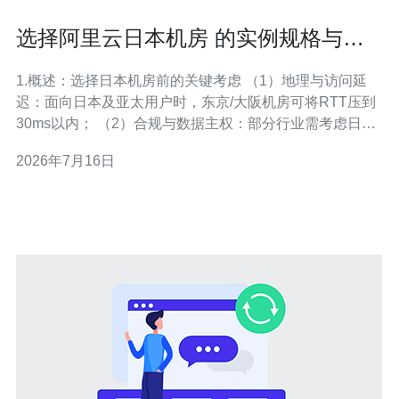
选择阿里云日本机房 的实例规格与存
储方案实用对比建议
1.概述：选择日本机房前的关键考虑 （1）地理与访问延
迟：面向日本及亚太用户时，东京/大阪机房可将RTT压到
30ms以内； （2）合规与数据主权：部分行业需考虑日本
本地合规与数据存储策略； （3）流量模式：峰值并发、
2026年7月16日
突发带宽和持续带宽决定实例和CDN选择； （4）存储访
问特性：是以块存储（数据库、日志高IO）为主，还是对
象存储（大文件/静态资源