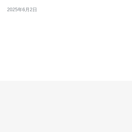
于需要在日本境内运营的网站或应用来说。因此，了解日
2025年6月2日
本服务器地址的重要性远比你想象的更为重要。 查询日本
服务器地址并不困难，但需要一定的技巧和方法。以下是
一些常用的查询方