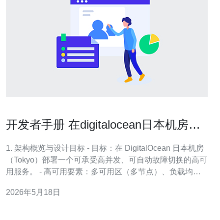
开发者手册 在digitalocean日本机房上
搭建高可用服务步骤
1. 架构概览与设计目标 - 目标：在 DigitalOcean 日本机房
（Tokyo）部署一个可承受高并发、可自动故障切换的高可
用服务。 - 高可用要素：多可用区（多节点）、负载均
衡、数据库主从或集群、健康检查与自动恢复。 - 网络隔
2026年5月18日
离：使用 VPC 私有网络划分前端、应用和数据库子网，限
制公网访问。 - 可扩展性：水平扩展 Web 层（Dr