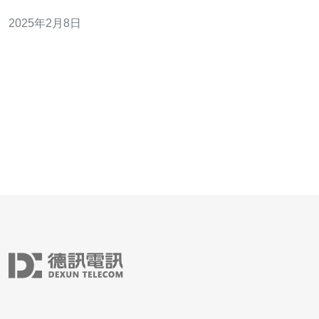
设施。对于中国用户来说，访问国外服务器往往面临着延
2025年2月8日
迟高、速度慢等问题。然而，近年来，日本中国专线服务
器以其价格低廉、稳定可靠的特点，成为了用户的首选。
相比于其他国家的服务器，