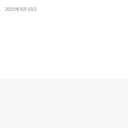
并提升网络安全性和访问速度。 为什么选择日本v2ray服务
2025年9月10日
器？ 选择日本v2ray服务器的原因主要有两个：一是网络速
度快，二是延迟低。由于日本的网络基础设施十分完善，
许多用户在访问国外网站