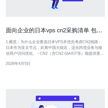
面向企业的日本vps cn2采购清单 包含
带宽、线路与服务等级建议
1.概览：为什么企业要选日本VPS并优先考虑CN2线路 -
日本作为亚太节点，距离中国大陆近，适合跨境业务与移
动用户访问优化。 - CN2（含CN2 GIA/GT等）能提供更稳
定、低丢包的回国线路，适合对延时敏感的业务。 - 对于
2026年4月5日
电商、游戏、金融和SaaS，选择日本VPS+CN2可显著降
低用户端体验波动。 - 采购时需同时考虑带宽类型（突发/
保