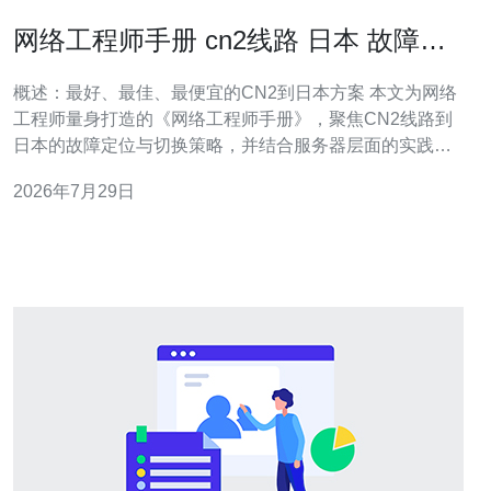
网络工程师手册 cn2线路 日本 故障定
位与切换策略
概述：最好、最佳、最便宜的CN2到日本方案 本文为网络
工程师量身打造的《网络工程师手册》，聚焦CN2线路到
日本的故障定位与切换策略，并结合服务器层面的实践。
最好（性能最优）通常是购买直连或MPLS CN2 GT类专
2026年7月29日
线；最佳（综合性价比）是CN2+多线备份架构；最便宜是
利用公网BGP+云中继或CDN做流量卸载，但需牺牲稳定
性与延迟。 CN2线路