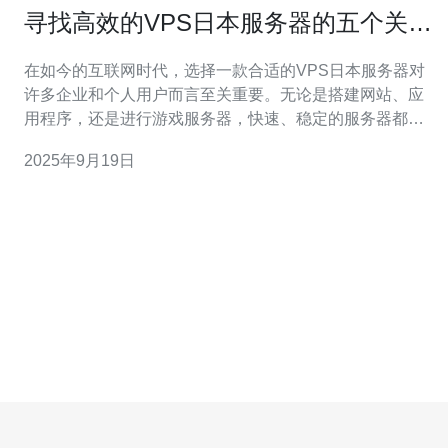
寻找高效的VPS日本服务器的五个关键
要素
在如今的互联网时代，选择一款合适的VPS日本服务器对
许多企业和个人用户而言至关重要。无论是搭建网站、应
用程序，还是进行游戏服务器，快速、稳定的服务器都是
基础。对于希望在日本市场拓展的用户来说，找到既高效
2025年9月19日
又经济实惠的服务器方案显得尤为重要。本文将为您详细
介绍寻找高效的VPS日本服务器的五个关键要素，帮助您
选择最佳、最便宜的方案。 1. 服务