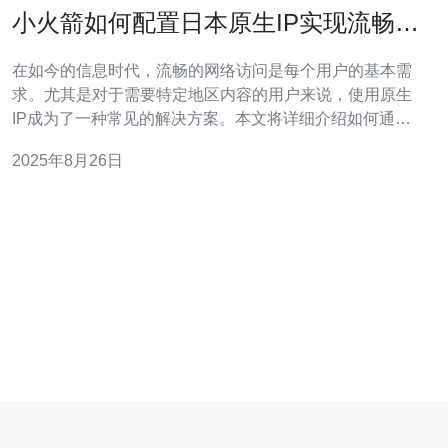
小火箭如何配置日本原生IP实现流畅访
问
在如今的信息时代，流畅的网络访问是每个用户的基本需
求。尤其是对于需要特定地区内容的用户来说，使用原生
IP成为了一种常见的解决方案。本文将详细介绍如何通过
小火箭配置日本原生IP，以实现流畅访问，帮助用户更好
2025年8月26日
地体验网络服务。 为什么选择小火箭进行配置？ 小火箭是
一款功能强大的代理工具，它能有效地帮助用户突破网络
限制，访问全球各地的网站。选择小火箭