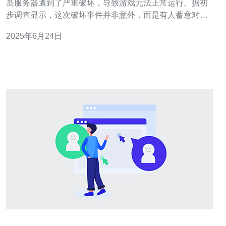
岛服务器遭到了严重破坏，导致游戏无法正常运行。据初
步调查显示，这次破坏事件并非意外，而是有人蓄意对服
务器进行炸击。 恐龙岛是一款以恐龙为主题的多人在线游
2025年6月24日
戏，玩家可以在游戏中体验恐龙世界的刺激与冒险。该服
务器一直以其稳定性和游戏体验受到玩家们的热爱，因此
备受关注。 由于服