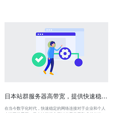
据中心的公有云实例；而最便宜的短期或轻量级方案则是
日本本地VPS或低配云主机（如ConoHa、さ
日本站群服务器高带宽，提供快速稳定
的网络连接
在当今数字化时代，快速稳定的网络连接对于企业和个人